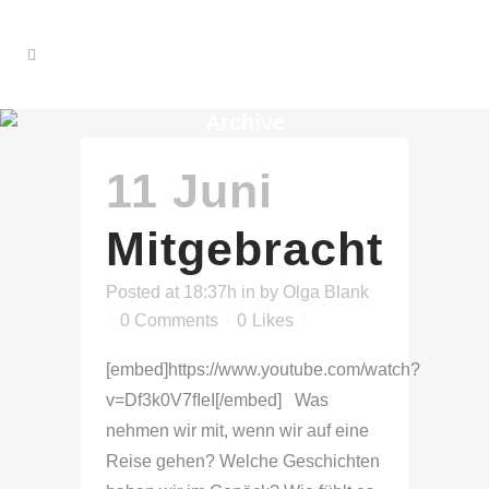
Archive
11 Juni
Mitgebracht
Posted at 18:37h
in
by
Olga Blank
0 Comments
0
Likes
[embed]https://www.youtube.com/watch?
v=Df3k0V7fIeI[/embed] Was
nehmen wir mit, wenn wir auf eine
Reise gehen? Welche Geschichten