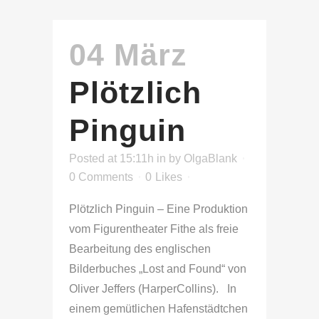
04 März
Plötzlich
Pinguin
Posted at 15:11h
in
by
OlgaBlank
0 Comments
0
Likes
Plötzlich Pinguin – Eine Produktion
vom Figurentheater Fithe als freie
Bearbeitung des englischen
Bilderbuches „Lost and Found“ von
Oliver Jeffers (HarperCollins). In
einem gemütlichen Hafenstädtchen